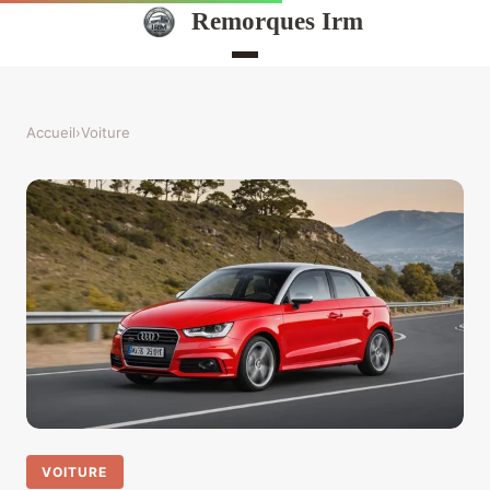
Remorques Irm
Accueil
›
Voiture
VOITURE