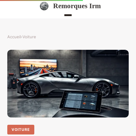
Remorques Irm
Accueil
›
Voiture
VOITURE